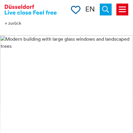
-->
Clipboard
EN
Menu
Suchen
« zurück