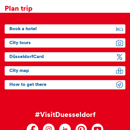
Plan trip
Book a hotel
City tours
DüsseldorfCard
City map
How to get there
#VisitDuesseldorf