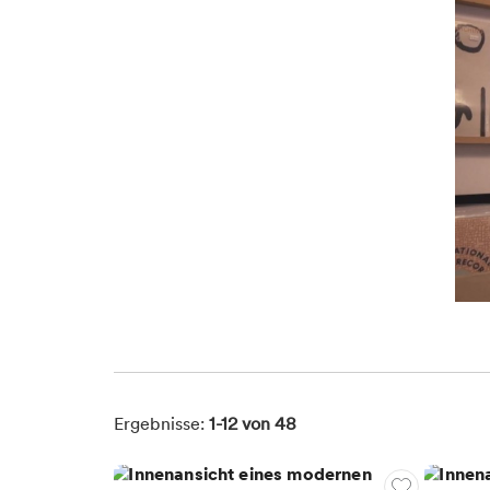
Container
Filter Navigation
Ergebnisse:
1-12
von 48