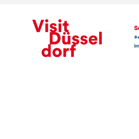
S
+
in