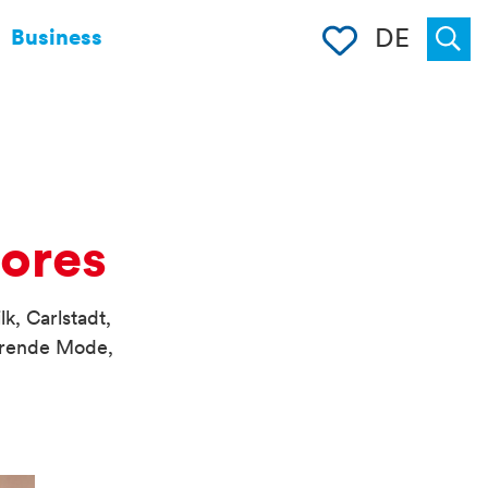
Merkliste
DE
Business
Suche
ores
k, Carlstadt,
ierende Mode,