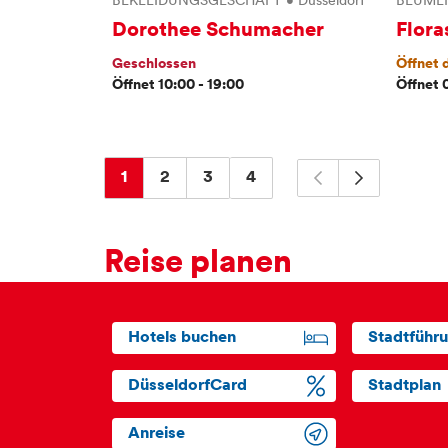
BEKLEIDUNGSGESCHÄFT
•
Düsseldorf
BLUME
Dorothee Schumacher
Flora
Geschlossen
Öffnet
Öffnet 10:00 - 19:00
Öffnet 
1
2
3
4
Reise planen
Hotels buchen
Stadtführ
DüsseldorfCard
Stadtplan
Anreise