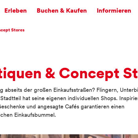
Erleben
Buchen & Kaufen
Informieren
Menü
Bucket List für Düsseldorf
DüsseldorfCard
Stay for world-class art
n
ncept Stores
Düsseldorf in 48h
DüsseldorfCard Plus
Stay for unique boutiques
Stadtviertel
DüsseldorfCard Bike
Stay for culinary diversity
Altstadt
Stay for a good time
tiquen & Concept St
Little Tokyo
Stay for a short break
g abseits der großen Einkaufsstraßen? Flingern, Unterbil
Architektur
 Stadtteil hat seine eigenen individuellen Shops. Inspir
schenke und angesagte Cafés garantieren einen
Urban Art
ichen Einkaufsbummel.
Schloss Benrath