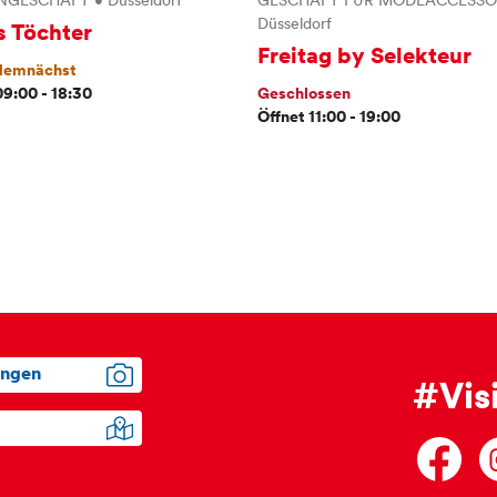
NGESCHÄFT
•
Düsseldorf
GESCHÄFT FÜR MODEACCESSO
Düsseldorf
s Töchter
Freitag by Selekteur
 demnächst
09:00 - 18:30
Geschlossen
Öffnet 11:00 - 19:00
ungen
#Vis