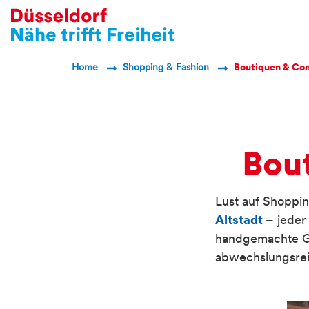
Breadcrumb Navigatio
Home
Shopping & Fashion
Boutiquen & Co
Bou
Lust auf Shoppin
Altstadt
– jeder
handgemachte Ge
abwechslungsre
Container