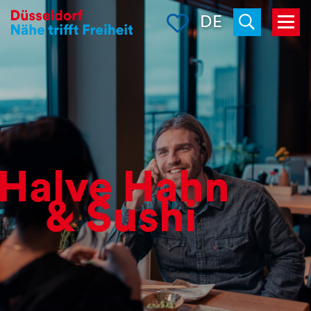
Merkliste
DE
Menü
Suchen
Halve Hahn
& Sushi