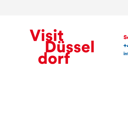
S
+
in