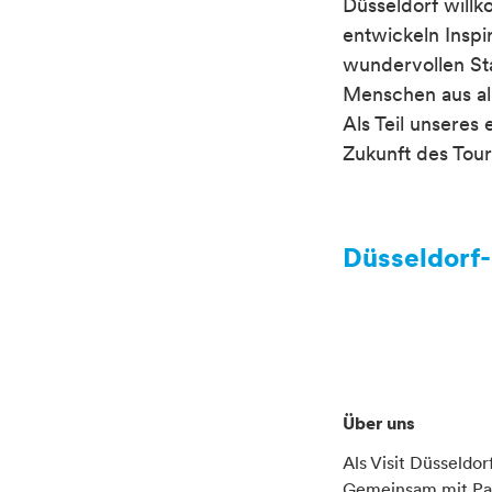
Düsseldorf willk
entwickeln Inspi
wundervollen Sta
Menschen aus all
Als Teil unseres
Zukunft des Tour
Container
Düsseldorf-
Container
Über uns
Als Visit Düsseldo
Gemeinsam mit Part