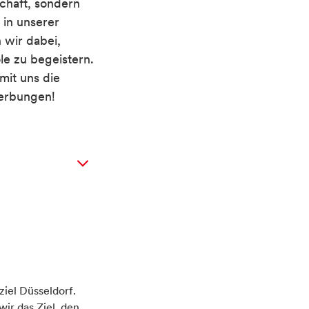
schaft, sondern
 in unserer
 wir dabei,
le zu begeistern.
mit uns die
werbungen!
ziel Düsseldorf.
ir das Ziel, den