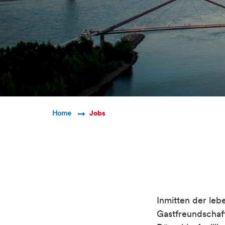
Breadcrumb Navigatio
Home
Jobs
Inmitten der leb
Gastfreundschaft 