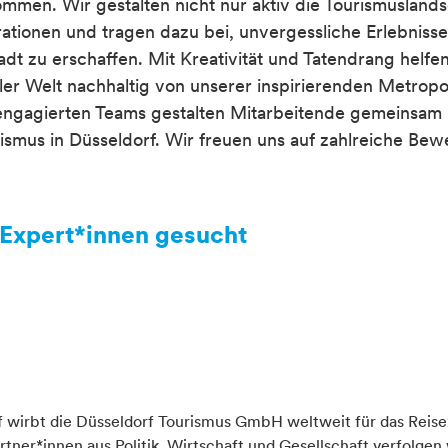
ommen. Wir gestalten nicht nur aktiv die Tourismusland
rationen und tragen dazu bei, unvergessliche Erlebnisse
dt zu erschaffen. Mit Kreativität und Tatendrang helfen
er Welt nachhaltig von unserer inspirierenden Metropo
 engagierten Teams gestalten Mitarbeitende gemeinsam 
ismus in Düsseldorf. Wir freuen uns auf zahlreiche Be
Expert*innen gesucht
rf wirbt die Düsseldorf Tourismus GmbH weltweit für das Reise
ner*innen aus Politik, Wirtschaft und Gesellschaft verfolgen w