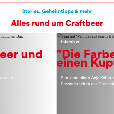
Stories, Geheimtipps & mehr
Alles rund um Craftbeer
Interview
beer und
"Die Farbe
einen Kup
as es zu
Biersommeliere Anja Kober-
Besonderheiten des Düsseldo