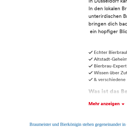
In Düsseldorf
ka
In
den
lokalen
Br
unterirdischen B
bringen dich ba
ein
hopfiger
Bli
Video
✓
Echter Bierbrau
✓
Altstadt-Geheim
✓
Bierbrau-Expert
✓
Wissen über Zut
✓
& verschiedene 
Was ist das B
Mehr anzeigen
Hier trifft Tradit
berühmtes Altbier 