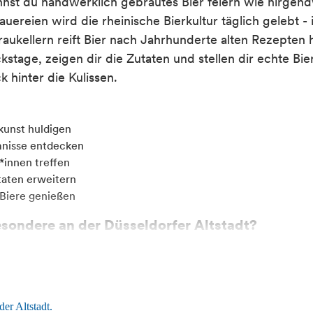
nnst
d
u
handwerklich gebraute
s
B
ier
feiern wie nirgend
au
ereien
wird
die r
heinische
Bierkultur
täglich
gelebt -
raukellern
reift Bier nach Jahrhunderte alte
n
Rezept
en
h
ckstage
, zeigen dir die Zutaten
und stellen dir echte Bi
ck hinter die Kulissen
.
kunst huldigen
nisse entdecken
*innen treffen
aten erweitern
Biere genießen
esondere an der Düsseldorfer Altstadt?
ion auf moderne Bierkultur. Während der Zappes auf der einen St
aus Holzfässern ausschenkt, wird nebenan über Craftbeer phil