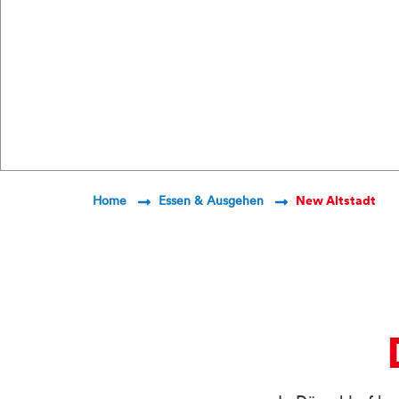
Breadcrumb Navigatio
Home
Essen & Ausgehen
New Altstadt