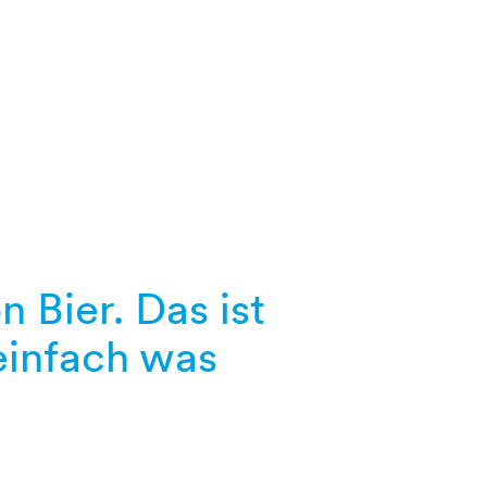
tmal ein deftiges
adt-Imbiss
d Generationen
r
letic, einst
ginal.
ht nur, welche
in du mit deinen
Einsteigerkurs für
Bier. Das ist
 einfach was