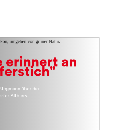
 erinnert an
ferstich"
Stegmann über die
rfer Altbiers.