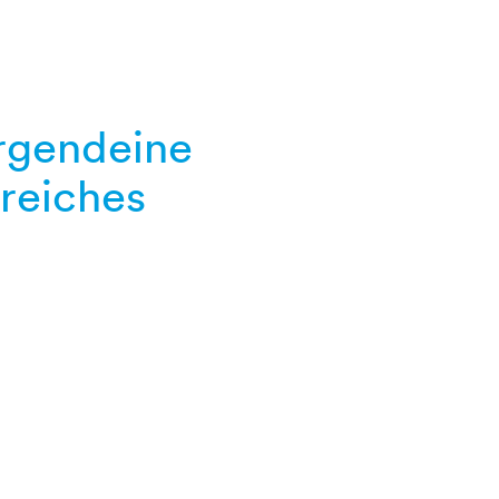
irgendeine
sreiches