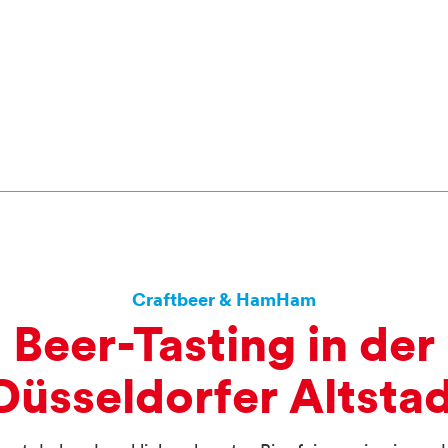
n
Craftbeer & HamHam
Beer-
Tasting
i
n
der
D
ü
sseldorfer
Altsta