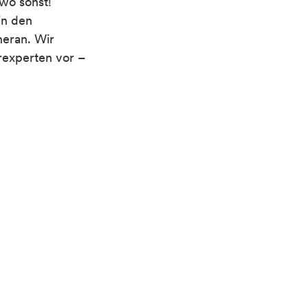
wo sonst!
in den
eran
.
Wir
erexperten
vor –
raßenseite sein
osophiert. Egal ob