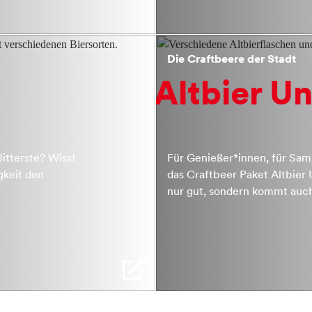
Die Craftbeere der Stadt
Altbier Un
Bitterste? Wisst
Für Genießer*innen, für Sam
gkeit den
das Craftbeer Paket Altbier
nur gut, sondern kommt auch