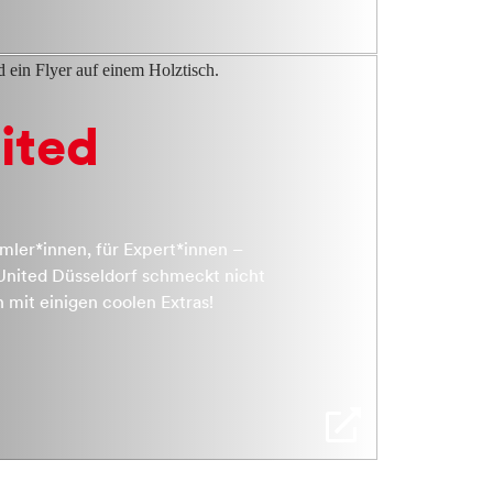
ited
mler*innen, für Expert*innen –
 United Düsseldorf schmeckt nicht
 mit einigen coolen Extras!