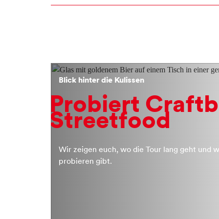
Stories
Blick hinter die Kulissen
Probiert Craft
Streetfood
Wir zeigen euch, wo die Tour lang geht und w
probieren gibt.