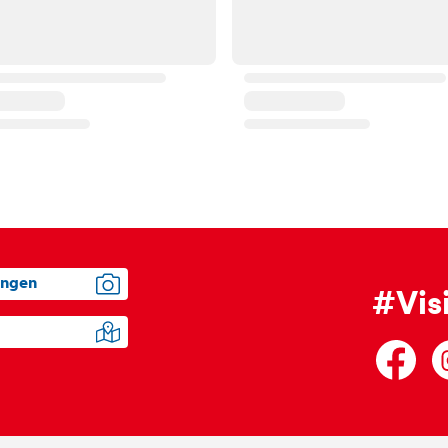
ungen
#Vis