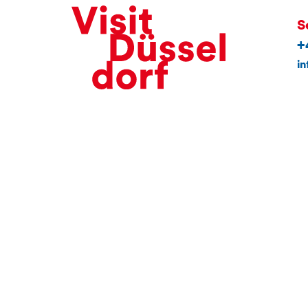
S
+
in