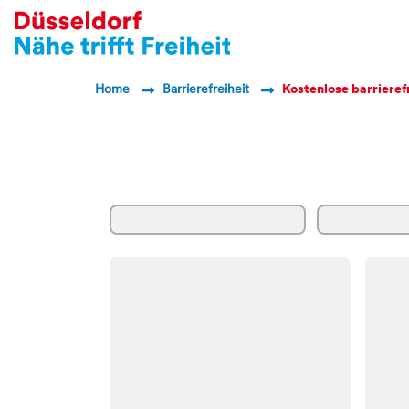
Breadcrumb Navigatio
Home
Barrierefreiheit
Kostenlose barrieref
Container