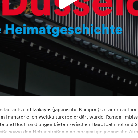
taurants und Izakayas (japanische Kneipen) servieren authen
m Immateriellen Weltkulturerbe erklärt wurde. Ramen-Imbisse
te und Buchhandlungen bieten zwischen Hauptbahnhof und St
ße sowie den Nebenstraßen eine einzigartige japanische At