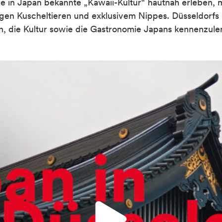
ie in Japan bekannte „
Kawaii
-Kultur“ hautnah erleben, m
igen Kuscheltieren und
exklusivem
Nippes
.
Düsseldorfs 
n, die Kultur sowie die Gastronomie Japans kennenzule