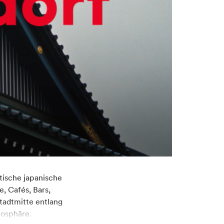
tische japanische
, Cafés, Bars,
adtmitte entlang
mosphäre.