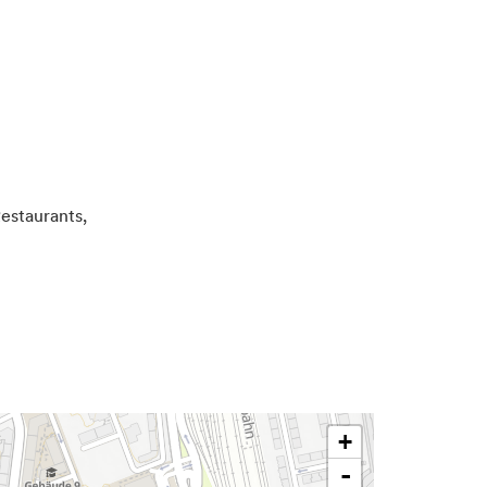
us der ganzen Welt
 Viertel zu einem
t du durch den
 buddhistischen
Restaurants,
+
-