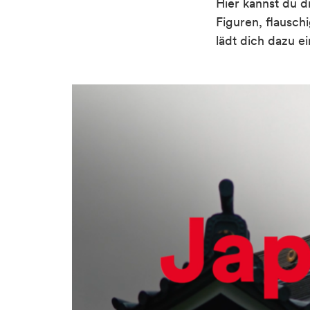
Hier
kann
st
du
d
Figuren, flausch
lädt
dich
dazu ei
Video