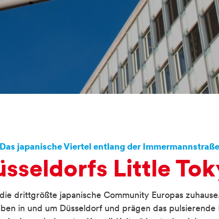
n
Das japanische Viertel entlang der Immermannstraß
sseldorfs Little To
t die drittgrößte japanische Community Europas zuhause
ben in und um Düsseldorf und prägen das pulsierende L