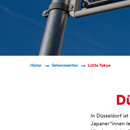
Breadcrumb Navigatio
Home
Sehenswertes
Little Tokyo
Dü
In Düsseldorf is
Japaner*innen le