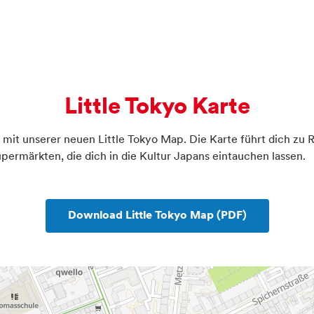
s, japanische Geschäftsleute, junge Manga-Fans und Foodies a
shi, Sake und Altbier aufeinander und machen das japanische
rte Düsseldorfs.
ittle Tokyo zeigt sich die japanische Kultur. Im
Nordpark
kanns
Little Tokyo Karte
en
flanieren und im
EKŌ-Haus
in Düsseldorf-Niederkassel den
.
o mit unserer neuen Little Tokyo Map. Die Karte führt dich zu 
ermärkten, die dich in die Kultur Japans eintauchen lassen.
n
Download Little Tokyo Map (PDF)