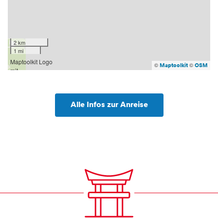
2 km
1 mi
©
©
Maptoolkit
OSM
Alle Infos zur Anreise