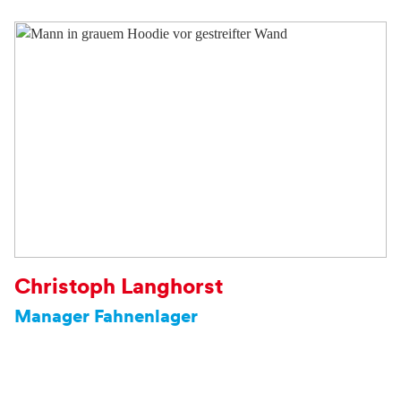
Christoph Langhorst
Manager Fahnenlager
Telefon
+49 211 17 202 - 842
fahnen@duesseldorf-tourismus.de