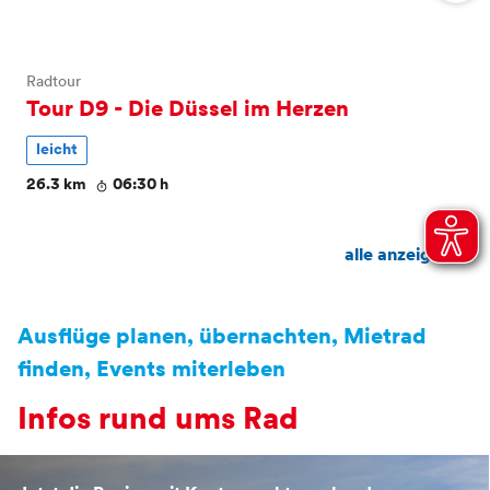
Informationen zu Serviceangeboten rund um das Fahrrad,
einen Überblick der Bett+Bike-Betriebe sowie Hinweise
auf geführte Radtouren in Düsseldorf. Wir freuen uns,
Radtour
dich mit dem Fahrrad in der Stadt begrüßen zu dürfen!
Tour D9 - Die Düssel im Herzen
Weniger anzeigen
leicht
26.3 km
06:30 h
alle anzeigen
Verweis: DüsseldorfCard Bike
Container
Ausflüge planen, übernachten, Mietrad
finden, Events miterleben
Infos rund ums Rad