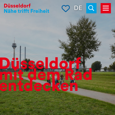
Merkliste
DE
Menü
Suchen
Düsseldorf
mit dem Rad
entdecken