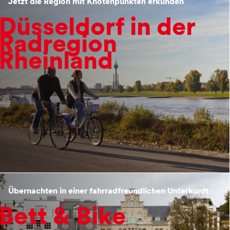
Jetzt die Region mit Knotenpunkten erkunden
Düsseldorf in der
Radregion
Rheinland
Übernachten in einer fahrradfreundlichen Unterkunft
Bett & Bike