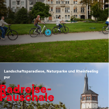
Landschaftsparadiese, Naturparke und Rheinfeeling
pur
Radreise-
Pauschale