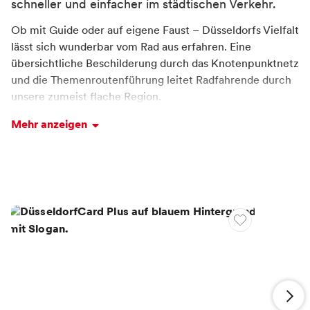
schneller und einfacher im städtischen Verkehr.
Container
Ob mit Guide oder auf eigene Faust – Düsseldorfs Vielfalt
lässt sich wunderbar vom Rad aus erfahren. Eine
übersichtliche Beschilderung durch das Knotenpunktnetz
und die Themenroutenführung leitet Radfahrende durch
unsere zumeist flache Region.
Mehr anzeigen
Orientierung im Gesamtnetz von über 430 Kilometern
bieten Schilder und Zahlen am Wegesrand. In Düsseldorf
wird jeder Radfahrtyp fündig: auspowern in der
malerischen Natur im Grafenberger Wald oder entlang
Container
des Rheins entspannen, das historische und moderne
Düsseldorf erkunden oder eine abendliche Radtour durch
die Stadt zu einer der vielen
Einkehrmöglichkeiten unternehmen.
Auf dieser Seite findest du zahlreiche Tourentipps,