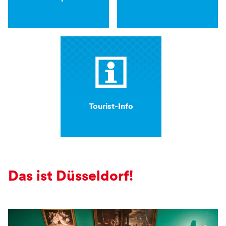
Tourist-Info
Das ist Düsseldorf!
Verweis: Das ist Düsseldorf