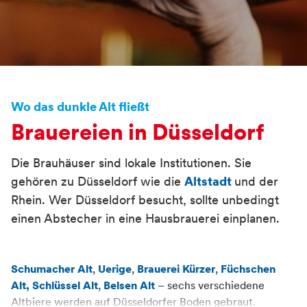
Wo das dunkle Alt fließt
Brauereien in Düsseldorf
Die Brauhäuser sind lokale Institutionen. Sie
gehören zu Düsseldorf wie die
Altstadt
und der
Rhein. Wer Düsseldorf besucht, sollte unbedingt
einen Abstecher in eine Hausbrauerei einplanen.
Container
Schumacher Alt
,
Uerige
,
Brauerei Kürzer
,
Füchschen
Alt,
Schlüssel Alt
,
Belsen Alt
– sechs verschiedene
Altbiere werden auf Düsseldorfer Boden gebraut.