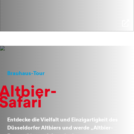
Brauhaus-Tour
Altbier-
Safari
Entdecke die Vielfalt und Einzigartigkeit des
Düsseldorfer Altbiers und werde „Altbier-