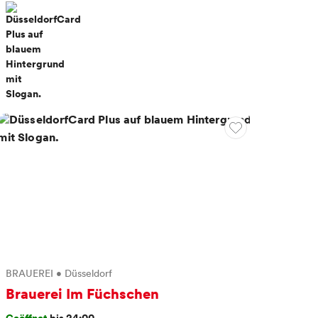
Promis so wie alle anderen. Längst wird in den
Brauhäusern aber nicht mehr nur Altbier produziert und
verkauft. Das Uerige hat zusammen mit den Toten Hosen
ein Bier produziert, das als „Hosen Hell“ angeboten wird.
Warum sie als Düsseldorfer Band ausgerechnet ein Helles
herausgebracht hätten, wurde Sänger Campino gefragt.
Antwort: „Es gibt in Düsseldorf schon so viele gute Alt-
Biere!“ Wie ein Altstadtabend funktioniert? Von einer
Kneipe in die andere ziehen, zwischendurch einen
Happen essen und mit vielen Menschen ins Gespräch
kommen. Die Rheinländer*innen an sich sind gesellig und
stellen sich am liebsten genau an jenen Tisch, an dem
bereits viele andere Gäste stehen.
Weniger anzeigen
BRAUEREI
•
Düsseldorf
Brauerei Im Füchschen