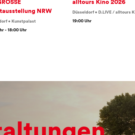
GROSSE
alltours Kino 2026
tausstellung NRW
Düsseldorf
•
D.LIVE / alltours K
19:00 Uhr
dorf
•
Kunstpalast
hr - 18:00 Uhr
taltungen