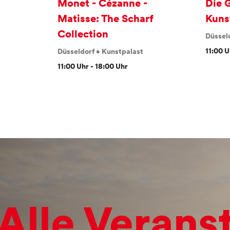
Monet - Cézanne -
Die 
Matisse: The Scharf
Kuns
Collection
Düssel
11:00 U
Düsseldorf
•
Kunstpalast
11:00 Uhr - 18:00 Uhr
Alle Verans