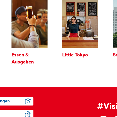
Essen &
Little Tokyo
S
Ausgehen
ungen
#Vis