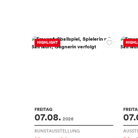
Container
HIGHLIGHT
HIGHL
FREITAG
FREIT
07.08.
07.
2026
KUNSTAUSSTELLUNG
AUSST