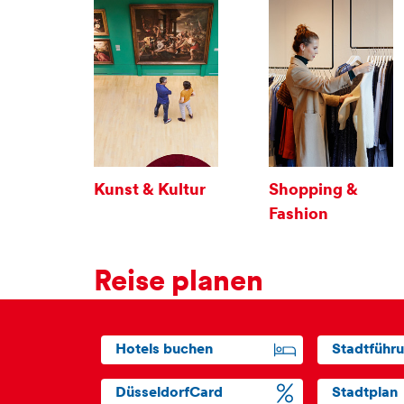
Kunst & Kultur
Shopping &
Fashion
Reise planen
Hotels buchen
Stadtführ
DüsseldorfCard
Stadtplan