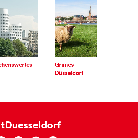
ehenswertes
Grünes
Düsseldorf
itDuesseldorf