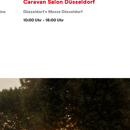
Caravan Salon Düsseldorf
The Art
ino
Düsseldorf
•
Messe Düsseldorf
Düsseldorf
Park Benrat
10:00 Uhr - 18:00 Uhr
10:00 Uhr - 
24,00 €