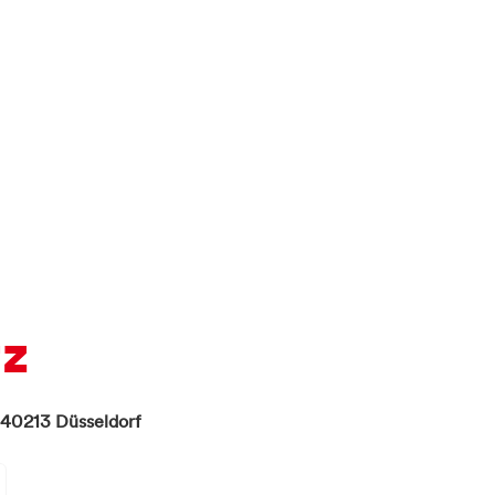
tz
40213
Düsseldorf