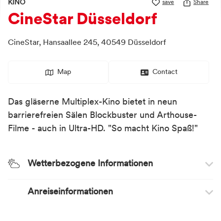
KINO
save
Share
CineStar Düsseldorf
CineStar,
Hansaallee 245,
40549
Düsseldorf
Map
Contact
Das gläserne Multiplex-Kino bietet in neun
barrierefreien Sälen Blockbuster und Arthouse-
Filme - auch in Ultra-HD. "So macht Kino Spaß!"
Wetterbezogene Informationen
Anreiseinformationen
Wetterempfehlung
Wetterunabhängig