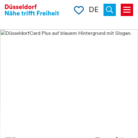
Merkliste
DE
Menü
« back
Suchen