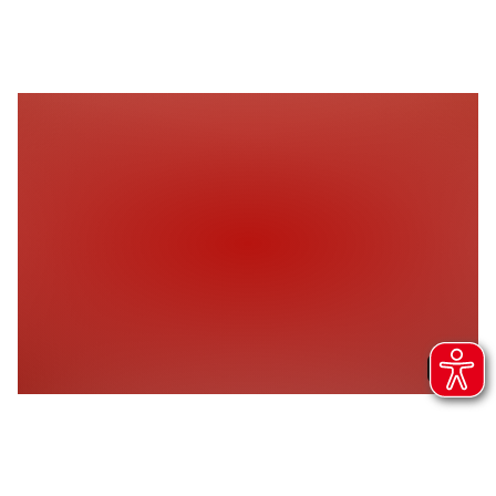
Verkehrsinfrastruktur
Mit öffentlichen Verkehrsmitteln gut zu
erreichen
Fahrradabstellmöglichkeit
Parkmöglichkeiten am Haus
1 / 1