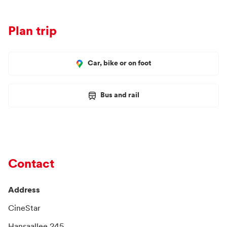
Plan trip
Car, bike or on foot
Bus and rail
Contact
Address
CineStar