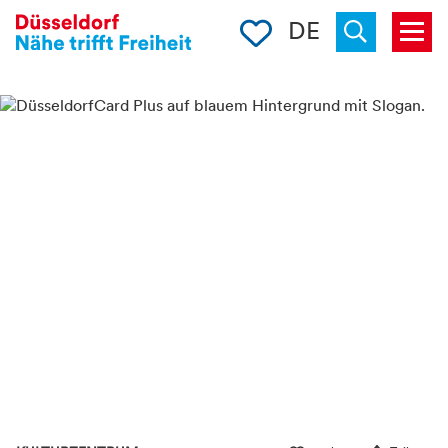
Merkliste
DE
Menü
« zurück
Suchen