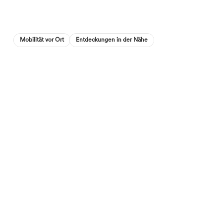
Jahre, Schüler*innen, Studierende, Auszubildende,
Menschen mit Behinderungen, Rentner*innen,
Arbeitslose und Sozialhilfeempfänger*innen sowie
Mobilität vor Ort
Entdeckungen in der Nähe
Mitglieder von ICOM und AICA gegen Vorlage eines
Ausweises.