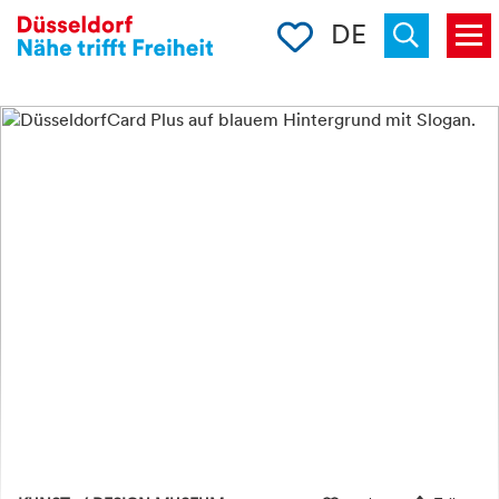
Merkliste
DE
Menü
« zurück
Suchen