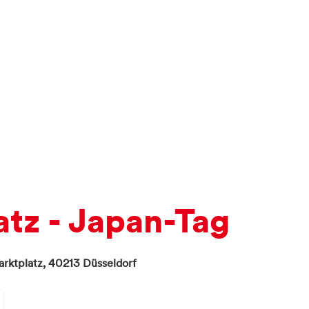
tz - Japan-Tag
rktplatz
,
40213
Düsseldorf