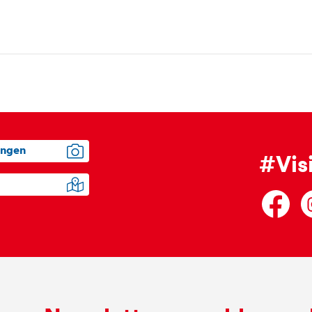
ungen
#Vis