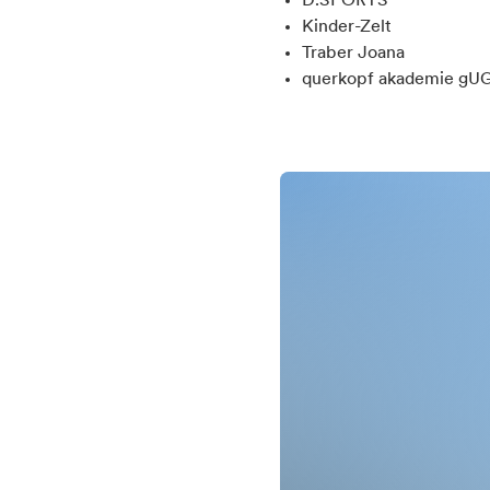
D.SPORTS
Kinder-Zelt
Traber Joana
querkopf akademie gU