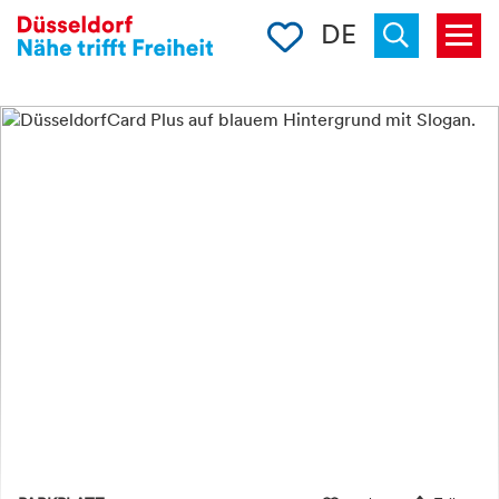
Merkliste
DE
Menü
« zurück
Suchen