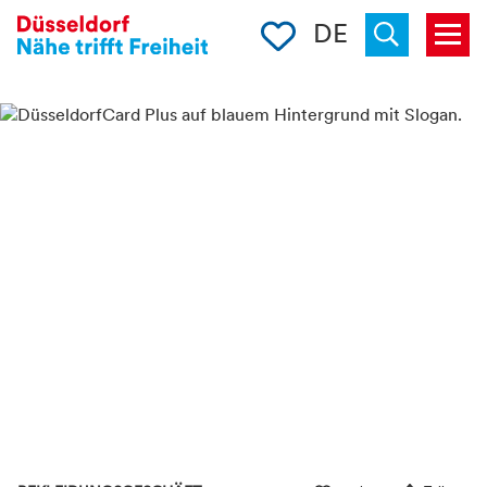
Merkliste
DE
Menü
« zurück
Suchen