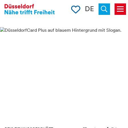
Merkliste
DE
Menü
« zurück
Suchen