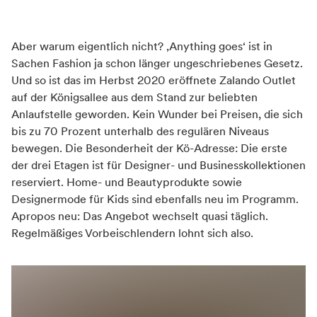
Mastercard
Barzahlung
Verkehrsinfrastruktur
American Express
Mit öffentlichen Verkehrsmitteln gut zu
Aber warum eigentlich nicht? ‚Anything goes‘ ist in
Visa
erreichen
Sachen Fashion ja schon länger ungeschriebenes Gesetz.
Kreditkarte
Und so ist das im Herbst 2020 eröffnete Zalando Outlet
Diners Club
auf der Königsallee aus dem Stand zur beliebten
EC-Card / Maestro
Anlaufstelle geworden. Kein Wunder bei Preisen, die sich
bis zu 70 Prozent unterhalb des regulären Niveaus
bewegen. Die Besonderheit der Kö-Adresse: Die erste
der drei Etagen ist für Designer- und Businesskollektionen
reserviert. Home- und Beautyprodukte sowie
Designermode für Kids sind ebenfalls neu im Programm.
Apropos neu: Das Angebot wechselt quasi täglich.
Regelmäßiges Vorbeischlendern lohnt sich also.