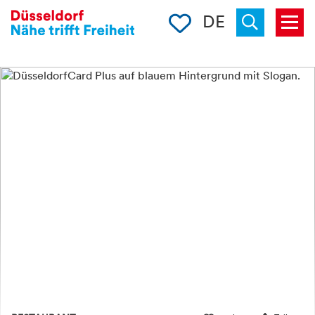
Merkliste
DE
Menü
« zurück
Suchen