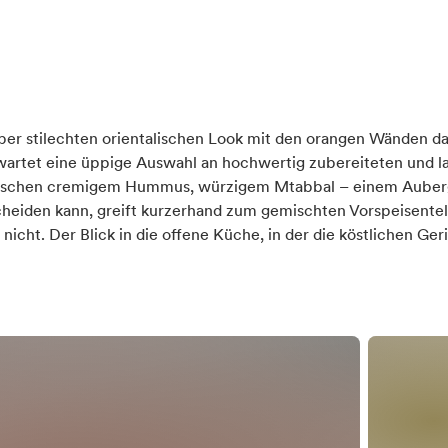
Verkehrsmitteln gut zu erreichen
ähe
sten Bahnhof (in km)
he Auswahl
tive Ernährungsformen
er stilechten orientalischen Look mit den orangen Wänden da
wartet eine üppige Auswahl an hochwertig zubereiteten und l
che
ten ÖPNV-Haltestelle (in km)
wischen cremigem Hummus, würzigem Mtabbal – einem Auber
scheiden kann, greift kurzerhand zum gemischten Vorspeisentell
icht. Der Blick in die offene Küche, in der die köstlichen Ger
 Küche