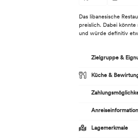
Das libanesische Restau
preislich. Dabei könnte
und würde definitiv et
Zielgruppe & Eign
Küche & Bewirtun
Preissegment
Niedrig
Zahlungsmöglichke
Mahlzeiten
Abendessen
Anreiseinformatio
Mittagessen
Zahlungsmöglichkeit
Barzahlung
Küchenstil
Lagemerkmale
Kreditkarte
Verkehrsinfrastruktu
Orientalisch