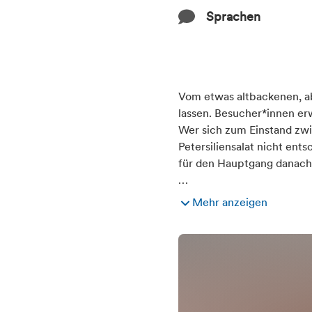
Mit öffentlichen 
Arabisch
Sprachen
Bahnhof in der N
Lagebeschreibung
Im Zentrum
Speisekarte
Entfernung zum näch
Sprachen
Große vegetarisc
Deutsch
0,6
Angebot für alterna
Vom etwas altbackenen, ab
Arabisch
lassen. Besucher*innen er
Vegetarische Kü
Entfernung zur nächs
Wer sich zum Einstand z
Warme Küche
Petersiliensalat nicht ent
0,1
für den Hauptgang danach n
Durchgehend warme
…
Mehr anzeigen