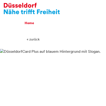
Breadcrumb Navigatio
Home
« zurück