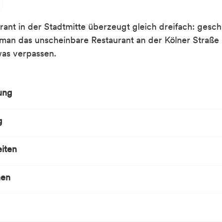
rant in der Stadtmitte überzeugt gleich dreifach: gesch
 man das unscheinbare Restaurant an der Kölner Straße
was verpassen.
ung
g
iten
nen
en
r