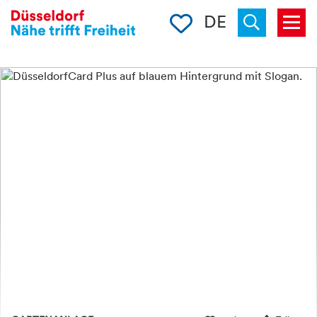
Merkliste
DE
Menü
« zurück
Suchen