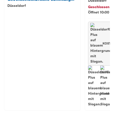
Düsseldorf
und Mineralogie
Düsseldorf
Geschlossen
Öffnet 10:00 - 
KOSTEN