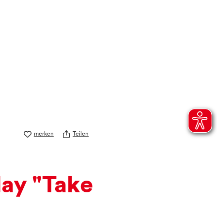
merken
Teilen
ay "Take