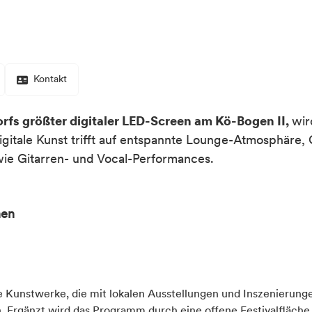
Kontakt
fs größter digitaler LED-Screen am Kö-Bogen II,
wir
igitale Kunst trifft auf entspannte Lounge-Atmosphäre,
wie Gitarren- und Vocal-Performances.
nen
r
Verkehrsmitteln gut zu erreichen
le Kunstwerke, die mit lokalen Ausstellungen und Inszenierun
ähe
n. Ergänzt wird das Programm durch eine offene Festivalfläche