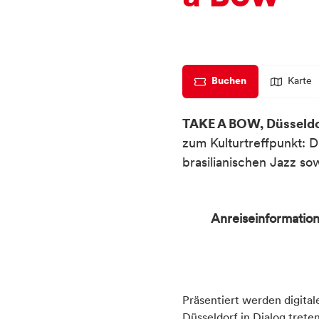
Buchen
Karte
TAKE A BOW, Düsseldor
zum Kulturtreffpunkt: D
brasilianischen Jazz so
Anreiseinformatio
Verkehrsinfrastruktu
Mit öffentlichen 
Präsentiert werden digita
Bahnhof in der N
Düsseldorf in Dialog trete