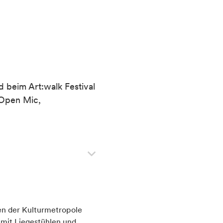
d beim Art:walk Festival
 Open Mic,
gen der Kulturmetropole
 mit Liegestühlen und