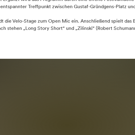
entspannter Treffpunkt zwischen Gustaf-Gründgens-Platz und
ädt die Velo-Stage zum Open Mic ein. Anschließend spielt das 
ach stehen „Long Story Short“ und „Zilinski“ (Robert Schuman