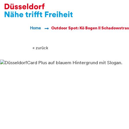
Breadcrumb Navigatio
Home
Outdoor Spot: Kö Bogen II Schadowstras
« zurück