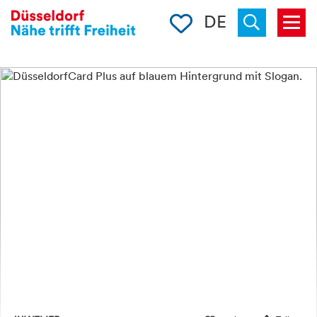
Merkliste
DE
Menü
« zurück
Suchen