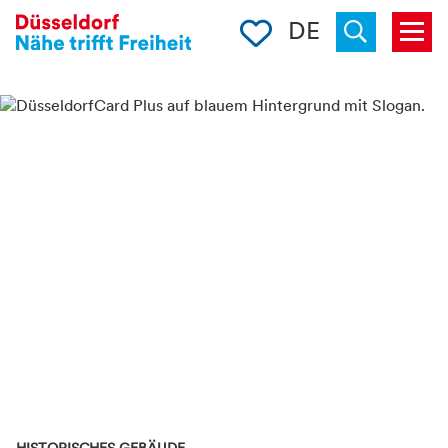
Merkliste
DE
Menü
« zurück
Suchen