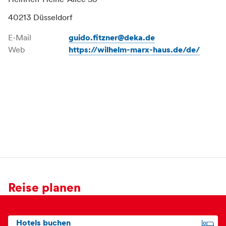
Heinrich-Heine-Allee 53
40213 Düsseldorf
E-Mail
guido.fitzner@deka.de
Web
https://wilhelm-marx-haus.de/de/
Reise planen
Hotels buchen