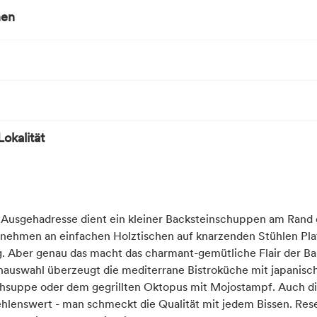
nen
ro
en und Kinder
 Nähe
r
Verkehrsmitteln gut zu erreichen
n
ähe
ahl
ten
okalität
sten Bahnhof (in km)
tive Ernährungsformen
adt-/Ortsmitte
che
ten ÖPNV-Haltestelle (in km)
 Ausgehadresse dient ein kleiner Backsteinschuppen am Rand 
 Küche
nehmen an einfachen Holztischen auf knarzenden Stühlen Plat
eng. Aber genau das macht das charmant-gemütliche Flair der Ba
auswahl überzeugt die mediterrane Bistroküche mit japanisc
schsuppe oder dem gegrillten Oktopus mit Mojostampf. Auch di
lenswert - man schmeckt die Qualität mit jedem Bissen. Reser