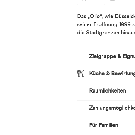
Das „Olio“, wie Düsseld
seiner Eröffnung 1999 
die Stadtgrenzen hinaus
Zielgruppe & Eign
Küche & Bewirtun
Preissegment
Hoch
Räumlichkeiten
Mahlzeiten
Abendessen
Zahlungsmöglichke
Mittagessen
30 Sitzplätze (innen)
Küchenstil
Für Familien
Zahlungsmöglichkeit
Italienisch